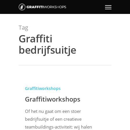
Tag
Graffiti
bedrijfsuitje
Graffitiworkshops
Graffitiworkshops
Of het nu gaat om een stoer
bedrijfsuitje of een creatieve
teambuildings-activiteit: wij halen