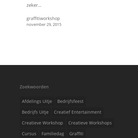
zeker…
graffitiworkshop
november 29, 2015
Zoekwoorden
Afdelings Uitje
Bedrijfsfeest
Bedrijfs Uitje
Creatief Entertainment
Creatieve Workshop
Creatieve Workshops
Cursus
Familiedag
Graffiti