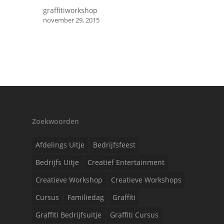
graffitiworkshop
november 29, 2015
Zoekwoorden
Afdelings Uitje
Bedrijfsfeest
Bedrijfs Uitje
Creatief Entertainment
Creatieve Workshop
Creatieve Workshops
Cursus
Familiedag
Graffiti
Graffiti Bedrijfsuitje
Graffiti Cursus