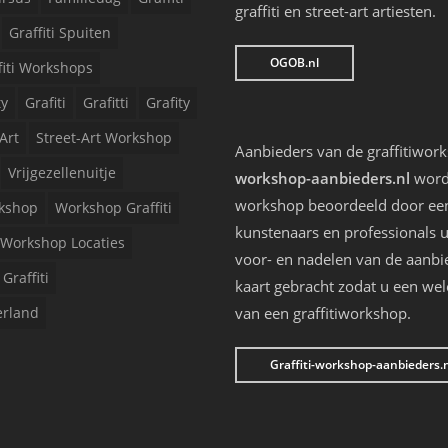
graffiti en street-art artiesten.
Graffiti Spuiten
OGOB.nl
fiti Workshops
ty
Grafiti
Grafitti
Grafity
Art
Street-Art Workshop
Aanbieders van de graffitiwor
Vrijgezellenuitje
workshop-aanbieders.nl
worde
workshop beoordeeld door een 
kshop
Workshop Graffiti
kunstenaars en professionals u
Workshop Locaties
voor- en nadelen van de aanbi
Graffiti
kaart gebracht zodat u een we
erland
van een graffitiworkshop.
Graffiti-workshop-aanbieders.