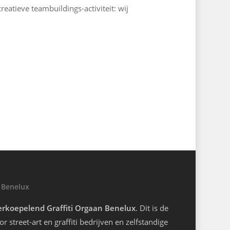
reatieve teambuildings-activiteit: wij
 Benelux
rkoepelend Graffiti Orgaan Benelux
. Dit is de
r street-art en graffiti bedrijven en zelfstandige