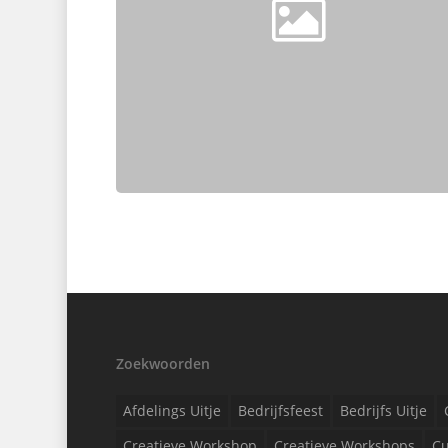
Zoekwoorden
Afdelings Uitje
Bedrijfsfeest
Bedrijfs Uitje
Creatieve Workshop
Creatieve Workshops
Cu