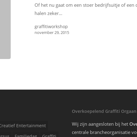
Of het nu gaat om een stoer bedrijfsuitje of een c
halen zeker…
graffitiworkshop
november 29, 2015
Overkoepelend Graffiti Orgaan
Wij zijn aangesloten bij het
Ove
Creatief Entertainment
centrale brancheorganisatie voo
rsus
Familiedag
Graffiti