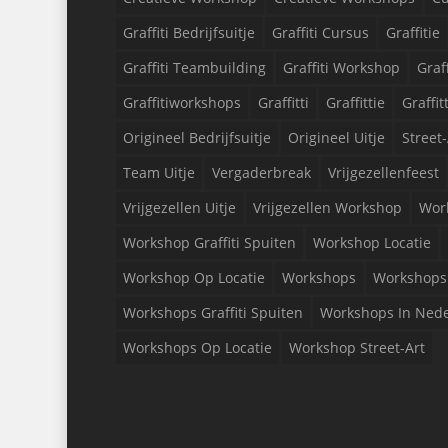
Graffiti Bedrijfsuitje
Graffiti Cursus
Graffitie
Graffiti Teambuilding
Graffiti Workshop
Graf
Graffitiworkshops
Graffitti
Graffittie
Graffit
Origineel Bedrijfsuitje
Origineel Uitje
Street-
Team Uitje
Vergaderbreak
Vrijgezellenfeest
Vrijgezellen Uitje
Vrijgezellen Workshop
Wor
Workshop Graffiti Spuiten
Workshop Locatie
Workshop Op Locatie
Workshops
Workshops 
Workshops Graffiti Spuiten
Workshops In Ned
Workshops Op Locatie
Workshop Street-Art