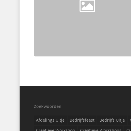
Zoekwoorden
Afdelings Uitje
Bedrijfsfeest
Bedrijfs Uitje
Creatieve Workshop
Creatieve Workshops
Cu