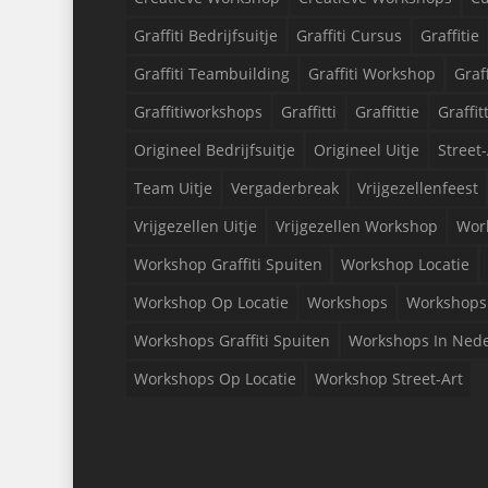
Graffiti Bedrijfsuitje
Graffiti Cursus
Graffitie
Graffiti Teambuilding
Graffiti Workshop
Graf
Graffitiworkshops
Graffitti
Graffittie
Graffit
Origineel Bedrijfsuitje
Origineel Uitje
Street-
Team Uitje
Vergaderbreak
Vrijgezellenfeest
Vrijgezellen Uitje
Vrijgezellen Workshop
Wor
Workshop Graffiti Spuiten
Workshop Locatie
Workshop Op Locatie
Workshops
Workshops 
Workshops Graffiti Spuiten
Workshops In Ned
Workshops Op Locatie
Workshop Street-Art