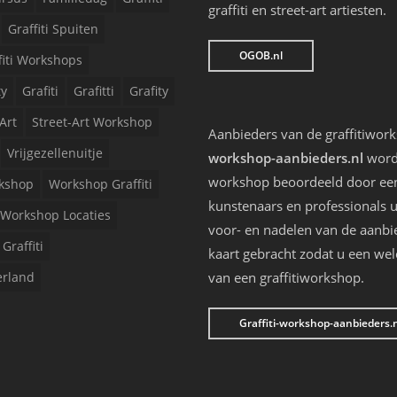
graffiti en street-art artiesten.
Graffiti Spuiten
OGOB.nl
fiti Workshops
ty
Grafiti
Grafitti
Grafity
Art
Street-Art Workshop
Aanbieders van de graffitiwor
Vrijgezellenuitje
workshop-aanbieders.nl
worde
workshop beoordeeld door een 
kshop
Workshop Graffiti
kunstenaars en professionals u
Workshop Locaties
voor- en nadelen van de aanbi
Graffiti
kaart gebracht zodat u een we
erland
van een graffitiworkshop.
Graffiti-workshop-aanbieders.