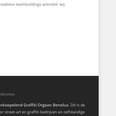
reatieve teambuildings-activiteit: wij
 Benelux
rkoepelend Graffiti Orgaan Benelux
. Dit is de
r street-art en graffiti bedrijven en zelfstandige