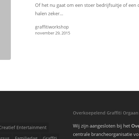
Of het nu gaat om een stoer bedrijfsuitje of een c
halen zeker…
graffitiworkshop
november 29, 2015
Overkoepelend Graffiti Orgaan
Wij zijn aangesloten bij het
Ove
Creatief Entertainment
centrale brancheorganisatie voo
rsus
Familiedag
Graffiti