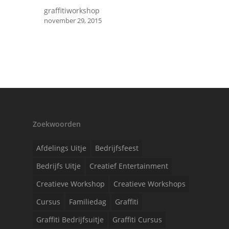
graffitiworkshop
november 29, 2015
Zoekwoorden
Afdelings Uitje
Bedrijfsfeest
Bedrijfs Uitje
Creatief Entertainment
Creatieve Workshop
Creatieve Workshops
Cursus
Familiedag
Graffiti
Graffiti Bedrijfsuitje
Graffiti Cursus